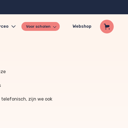
yceo
Webshop
Voor scholen
uze
s
 telefonisch, zijn we ook