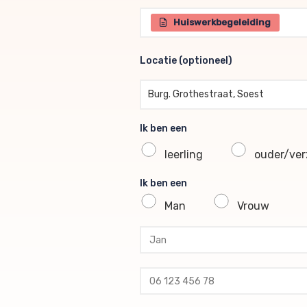
Selecteer één of meerdere br
Huiswerkbegeleiding
Locatie (optioneel)
Locatie (optioneel)
Burg. Grothestraat, Soest
Ik ben een
leerling
ouder/verz
Ik ben een
Man
Vrouw
profile voornaam
profile tussenvoegsel
profile achternaam
profile telefoon
profile email