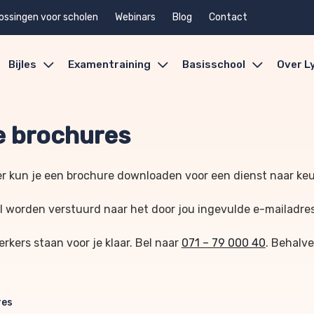
ossingen voor scholen
Webinars
Blog
Contact
Bijles
Examentraining
Basisschool
Over L
 brochures
r kun je een brochure downloaden voor een dienst naar ke
l worden verstuurd naar het door jou ingevulde e-mailadre
kers staan voor je klaar. Bel naar
071 – 79 000 40
. Behalve
res