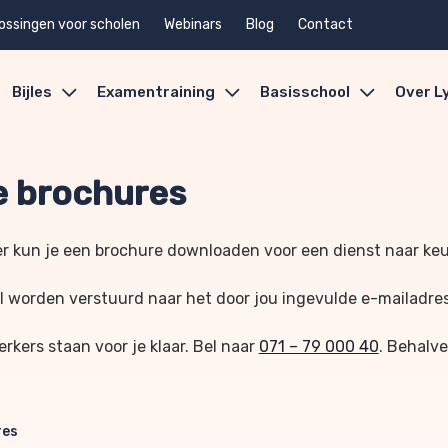
ossingen voor scholen
Webinars
Blog
Contact
Bijles
Examentraining
Basisschool
Over L
 brochures
r kun je een brochure downloaden voor een dienst naar ke
l worden verstuurd naar het door jou ingevulde e-mailadre
kers staan voor je klaar. Bel naar
071 – 79 000 40
. Behalve
res