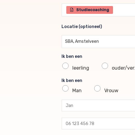
Selecteer één of meerdere br
Studiecoaching
Locatie (optioneel)
Locatie (optioneel)
SBA, Amstelveen
Ik ben een
leerling
ouder/verz
Ik ben een
Man
Vrouw
profile voornaam
profile tussenvoegsel
profile achternaam
profile telefoon
profile email