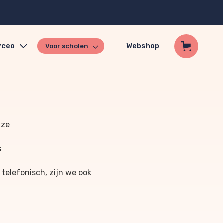
yceo
Webshop
Voor scholen
uze
s
 telefonisch, zijn we ook