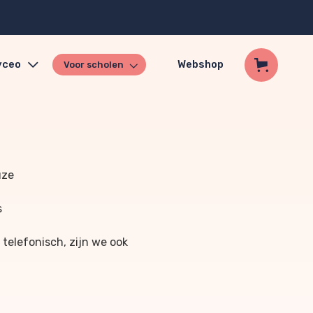
yceo
Webshop
Voor scholen
uze
s
 telefonisch, zijn we ook