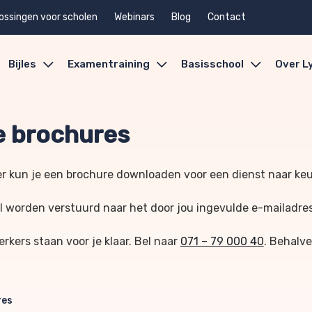
ossingen voor scholen
Webinars
Blog
Contact
Bijles
Examentraining
Basisschool
Over L
 brochures
r kun je een brochure downloaden voor een dienst naar ke
l worden verstuurd naar het door jou ingevulde e-mailadre
kers staan voor je klaar. Bel naar
071 – 79 000 40
. Behalve
res