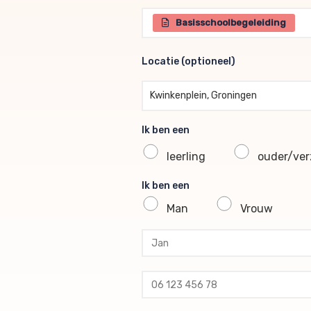
Selecteer één of meerdere br
Basisschoolbegeleiding
Locatie (optioneel)
Locatie (optioneel)
Kwinkenplein, Groningen
Ik ben een
leerling
ouder/verz
Ik ben een
Man
Vrouw
profile voornaam
profile tussenvoegsel
profile achternaam
profile telefoon
profile email