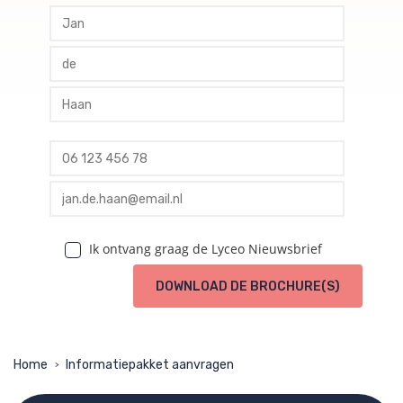
profile voornaam
profile tussenvoegsel
profile achternaam
profile telefoon
profile email
Ik ontvang graag de Lyceo Nieuwsbrief
DOWNLOAD DE BROCHURE(S)
Home
Informatiepakket aanvragen
>