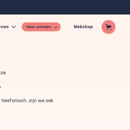
yceo
Webshop
Voor scholen
uze
s
 telefonisch, zijn we ook