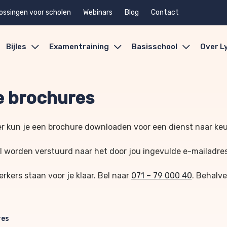
ossingen voor scholen
Webinars
Blog
Contact
Bijles
Examentraining
Basisschool
Over L
 brochures
r kun je een brochure downloaden voor een dienst naar ke
l worden verstuurd naar het door jou ingevulde e-mailadre
kers staan voor je klaar. Bel naar
071 – 79 000 40
. Behalve
res