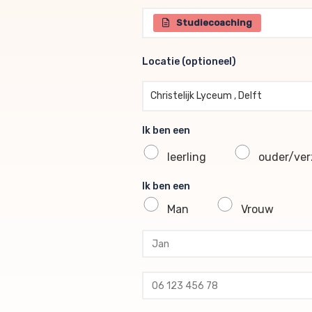
Selecteer één of meerdere br
Studiecoaching
Locatie (optioneel)
Locatie (optioneel)
Christelijk Lyceum , Delft
Ik ben een
leerling
ouder/verz
Ik ben een
Man
Vrouw
profile voornaam
profile tussenvoegsel
profile achternaam
profile telefoon
profile email