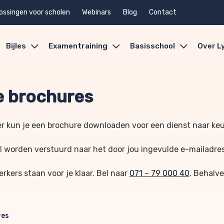
ossingen voor scholen
Webinars
Blog
Contact
Bijles
Examentraining
Basisschool
Over L
 brochures
r kun je een brochure downloaden voor een dienst naar ke
l worden verstuurd naar het door jou ingevulde e-mailadre
kers staan voor je klaar. Bel naar
071 – 79 000 40
. Behalve
res