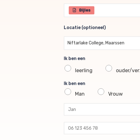
Selecteer één of meerdere br
Bijles
Locatie (optioneel)
Locatie (optioneel)
Niftarlake College, Maarssen
Ik ben een
leerling
ouder/verz
Ik ben een
Man
Vrouw
profile voornaam
profile tussenvoegsel
profile achternaam
profile telefoon
profile email