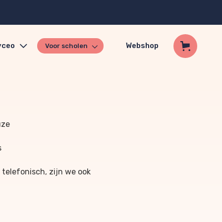
yceo
Webshop
Voor scholen
uze
s
 telefonisch, zijn we ook