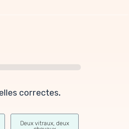
ielles correctes.
Deux vitraux, deux
chevaux