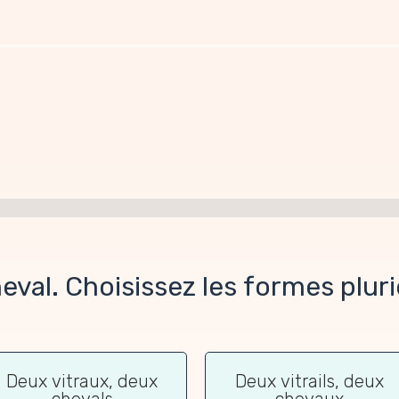
heval. Choisissez les formes plur
Deux vitraux, deux
Deux vitrails, deux
chevals
chevaux