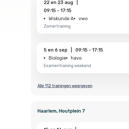
22
en
23 aug
|
09:15
-
17:15
Wiskunde A
vwo
zomertraining
5
en
6 sep
|
09:15
-
17:15
Biologie
havo
examentraining weekend
Alle 112 trainingen weergeven
Haarlem
,
Houtplein
7