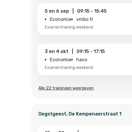
5
en
6 sep
|
09:15
-
15:45
Economie
vmbo tl
examentraining weekend
3
en
4 okt
|
09:15
-
17:15
Economie
havo
examentraining weekend
Alle 22 trainingen weergeven
Oegstgeest
,
De Kempenaerstraat
1