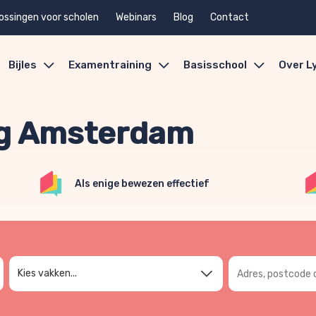
ossingen voor scholen
Webinars
Blog
Contact
Bijles
Examentraining
Basisschool
Over L
g Amsterdam
Als enige bewezen effectief
Adres, postcode 
Kies vakken...