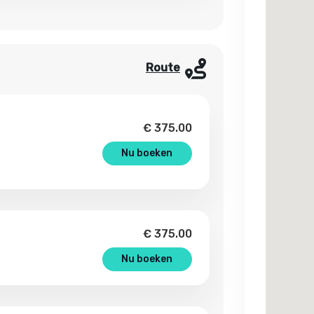
Route
€
375.00
Nu boeken
€
375.00
Nu boeken