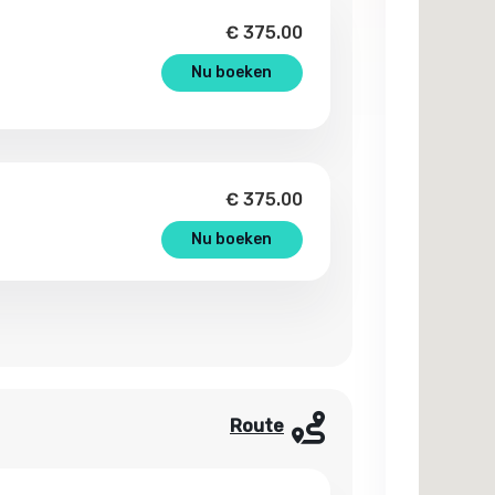
€
375.00
Nu boeken
€
375.00
Nu boeken
Route