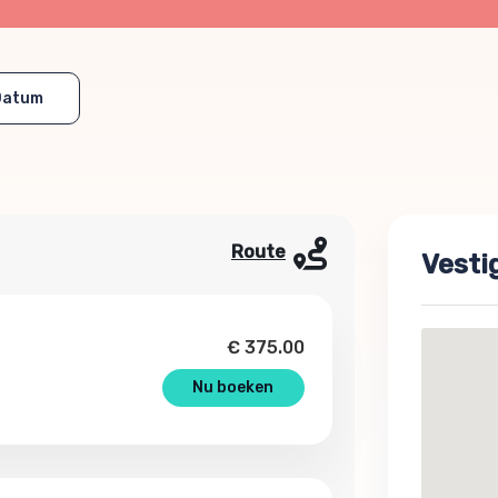
Datum
Route
Vesti
€
375.00
Nu boeken