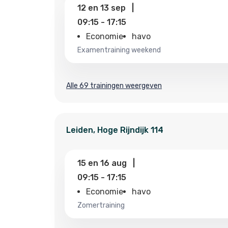
12
en
13 sep
|
09:15
-
17:15
Economie
havo
examentraining weekend
Alle 69 trainingen weergeven
Leiden
,
Hoge Rijndijk
114
15
en
16 aug
|
09:15
-
17:15
Economie
havo
zomertraining