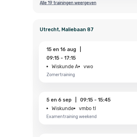
Alle 19 trainingen weergeven
Utrecht
,
Maliebaan
87
15
en
16 aug
|
09:15
-
17:15
Wiskunde A
vwo
zomertraining
5
en
6 sep
|
09:15
-
15:45
Wiskunde
vmbo tl
examentraining weekend