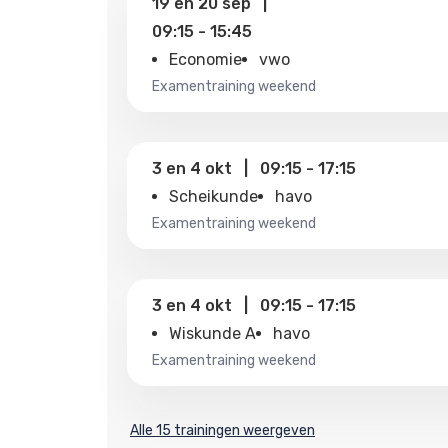
19
en
20 sep
|
09:15
-
15:45
Economie
vwo
examentraining weekend
3
en
4 okt
|
09:15
-
17:15
Scheikunde
havo
examentraining weekend
3
en
4 okt
|
09:15
-
17:15
Wiskunde A
havo
examentraining weekend
Alle 15 trainingen weergeven