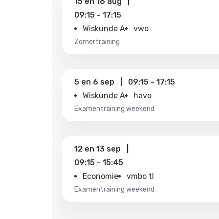
15
en
16 aug
|
09:15
-
17:15
Wiskunde A
vwo
zomertraining
5
en
6 sep
|
09:15
-
17:15
Wiskunde A
havo
examentraining weekend
12
en
13 sep
|
09:15
-
15:45
Economie
vmbo tl
examentraining weekend