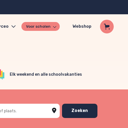
yceo
Webshop
Voor scholen
Elk weekend en alle schoolvakanties
of plaats
Zoeken