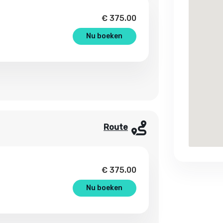
€
375.00
Nu boeken
Route
€
375.00
Nu boeken