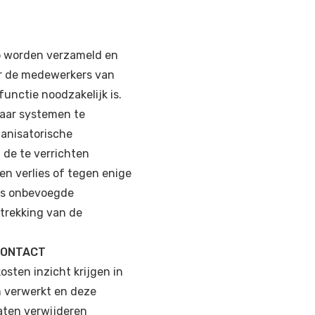
o worden verzameld en
oor de medewerkers van
unctie noodzakelijk is.
haar systemen te
ganisatorische
 de te verrichten
n verlies of tegen enige
ls onbevoegde
strekking van de
CONTACT
osten inzicht krijgen in
n verwerkt en deze
ten verwijderen