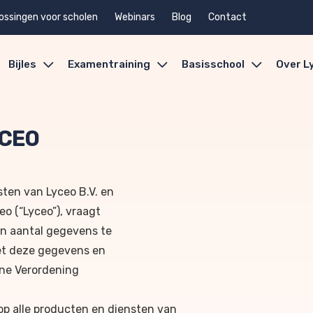
ossingen voor scholen
Webinars
Blog
Contact
Bijles
Examentraining
Basisschool
Over L
YCEO
ten van Lyceo B.V. en
o (“Lyceo”), vraagt
en aantal gegevens te
et deze gegevens en
ene Verordening
op alle producten en diensten van