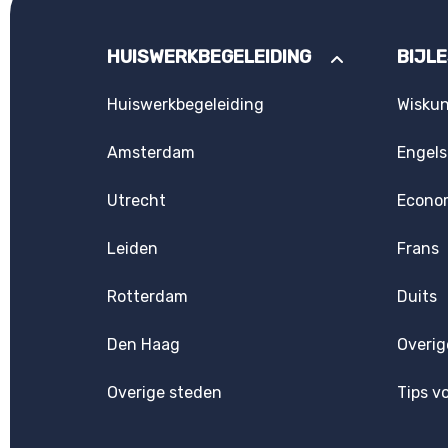
HUISWERKBEGELEIDING
BIJL
Huiswerkbegeleiding
Wisku
Amsterdam
Engels
Utrecht
Econo
Leiden
Frans
Rotterdam
Duits
Den Haag
Overig
Overige steden
Tips v