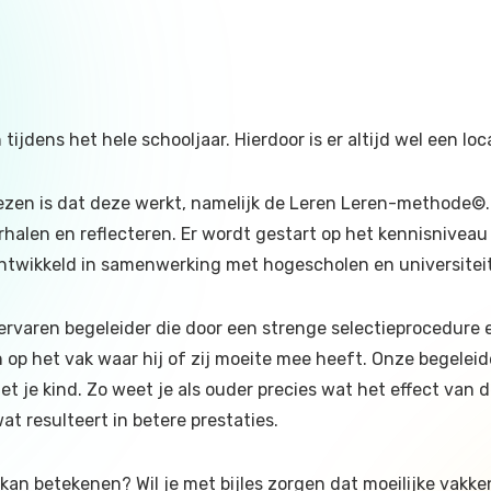
 tijdens het hele schooljaar. Hierdoor is er altijd wel een loca
en is dat deze werkt, namelijk de Leren Leren-methode©. 
halen en reflecteren. Er wordt gestart op het kennisniveau
s ontwikkeld in samenwerking met hogescholen en universitei
 ervaren begeleider die door een strenge selectieprocedure
n op het vak waar hij of zij moeite mee heeft. Onze begelei
 je kind. Zo weet je als ouder precies wat het effect van d
at resulteert in betere prestaties.
kan betekenen? Wil je met bijles zorgen dat moeilijke vakk