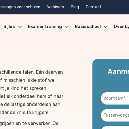
ossingen voor scholen
Webinars
Blog
Contact
Bijles
Examentraining
Basisschool
Over L
Aanmel
rschillende talen. Eén daarvan
of misschien is de stof wel
t je kind het spreken,
Voornaam
niet elk onderdeel hem of haar
(Vereist)
e de lastige onderdelen aan.
der de knie te krijgen!
Tussenvoegse
egrijpen en te verwerken. Je