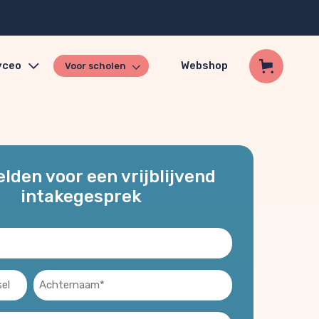
yceo
Webshop
Voor scholen
den voor een vrijblijvend
intakegesprek
l
Achternaam
(Vereist)