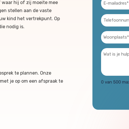
E-
 waar hij of zij moeite mee
mailadres
agen stellen aan de vaste
(Vereist)
Telefoon
ouw kind het vertrekpunt. Op
(Vereist)
ie nodig is.
Woonplaats
(Vereist)
Wat
is
je
gesprek te plannen. Onze
hulpvraag?
 met je op om een afspraak te
0 van 500 max