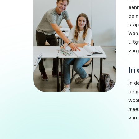
eenm
de n
stap
Wann
uitg
zorg
In
In d
de g
woor
mee;
van 