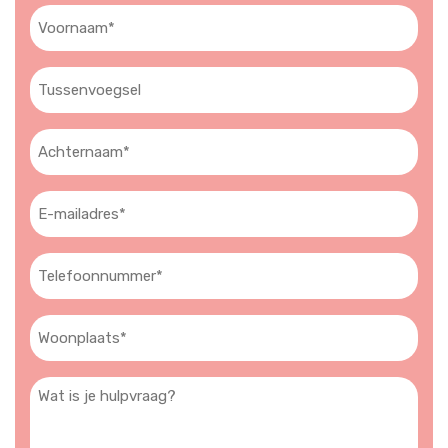
Voornaam
(Vereist)
Tussenvoegsel
Achternaam
(Vereist)
E-
mailadres
(Vereist)
Telefoon
(Vereist)
Woonplaats
(Vereist)
Wat
is
je