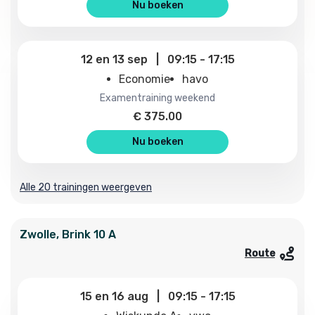
Nu boeken
12
en
13 sep
|
09:15
-
17:15
Economie
havo
examentraining weekend
€
375.00
Nu boeken
Alle 20 trainingen weergeven
Zwolle
,
Brink
10 A
Route
15
en
16 aug
|
09:15
-
17:15