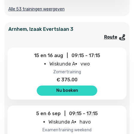
Alle 53 trainingen weergeven
Arnhem
,
Izaak Evertslaan
3
Route
15
en
16 aug
|
09:15
-
17:15
Wiskunde A
vwo
zomertraining
€
375.00
Nu boeken
5
en
6 sep
|
09:15
-
17:15
Wiskunde A
havo
examentraining weekend