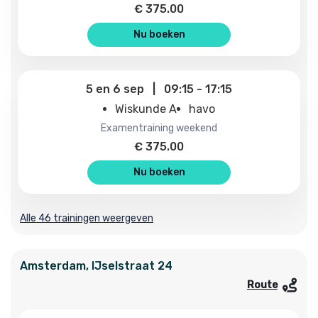
€
375.00
Nu boeken
5
en
6 sep
|
09:15
-
17:15
Wiskunde A
havo
examentraining weekend
€
375.00
Nu boeken
Alle 46 trainingen weergeven
Amsterdam
,
IJselstraat
24
Route