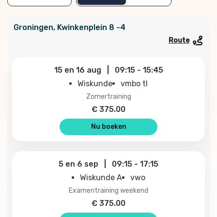
Groningen
,
Kwinkenplein
8 -4
Route
15
en
16 aug
|
09:15
-
15:45
Wiskunde
vmbo tl
zomertraining
€
375.00
Nu boeken
5
en
6 sep
|
09:15
-
17:15
Wiskunde A
vwo
examentraining weekend
€
375.00