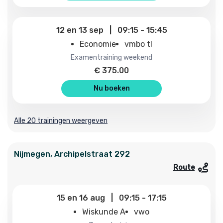
12
en
13 sep
|
09:15
-
15:45
Economie
vmbo tl
examentraining weekend
€
375.00
Nu boeken
Alle 20 trainingen weergeven
Nijmegen
,
Archipelstraat
292
Route
15
en
16 aug
|
09:15
-
17:15
Wiskunde A
vwo