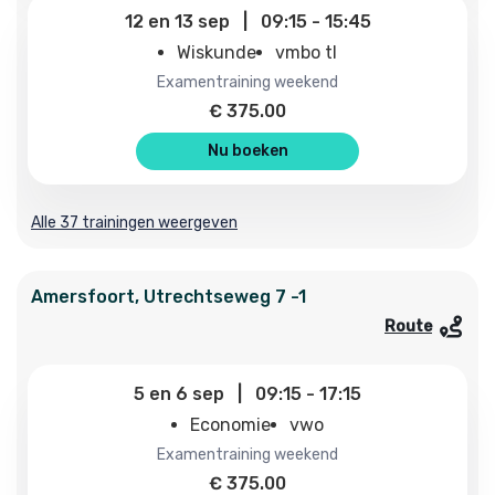
12
en
13 sep
|
09:15
-
15:45
Wiskunde
vmbo tl
examentraining weekend
€
375.00
Nu boeken
Alle 37 trainingen weergeven
Amersfoort
,
Utrechtseweg
7 -1
Route
5
en
6 sep
|
09:15
-
17:15
Economie
vwo
examentraining weekend
€
375.00