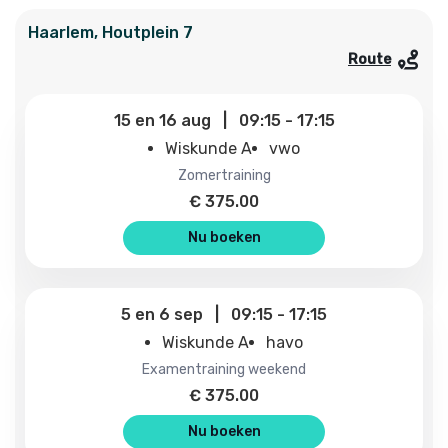
Haarlem
,
Houtplein
7
Route
15
en
16 aug
|
09:15
-
17:15
Wiskunde A
vwo
zomertraining
€
375.00
Nu boeken
5
en
6 sep
|
09:15
-
17:15
Wiskunde A
havo
examentraining weekend
€
375.00
Nu boeken