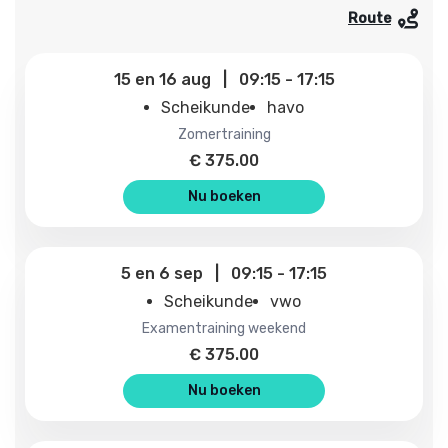
Route
15
en
16 aug
|
09:15
-
17:15
Scheikunde
havo
zomertraining
€
375.00
Nu boeken
5
en
6 sep
|
09:15
-
17:15
Scheikunde
vwo
examentraining weekend
€
375.00
Nu boeken