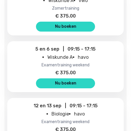
Wiskunde A
vwo
zomertraining
€
375.00
Nu boeken
5
en
6 sep
|
09:15
-
17:15
Wiskunde A
havo
examentraining weekend
€
375.00
Nu boeken
12
en
13 sep
|
09:15
-
17:15
Biologie
havo
examentraining weekend
€
375.00