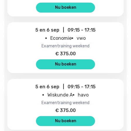
Nu boeken
5
en
6 sep
|
09:15
-
17:15
Economie
vwo
examentraining weekend
€
375.00
Nu boeken
5
en
6 sep
|
09:15
-
17:15
Wiskunde A
havo
examentraining weekend
€
375.00
Nu boeken