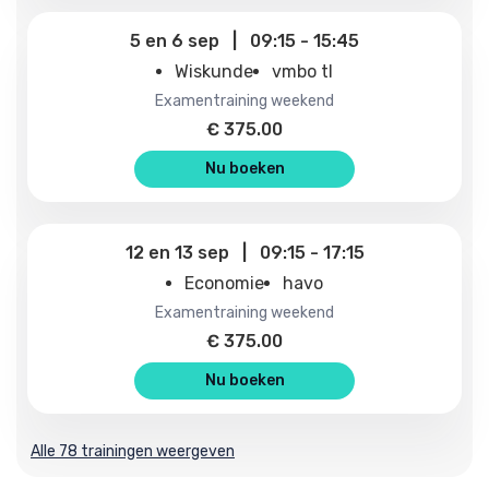
5
en
6 sep
|
09:15
-
15:45
Wiskunde
vmbo tl
examentraining weekend
€
375.00
Nu boeken
12
en
13 sep
|
09:15
-
17:15
Economie
havo
examentraining weekend
€
375.00
Nu boeken
Alle 78 trainingen weergeven