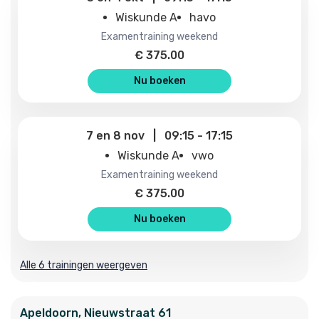
Wiskunde A
havo
examentraining weekend
€
375.00
Nu boeken
7
en
8 nov
|
09:15
-
17:15
Wiskunde A
vwo
examentraining weekend
€
375.00
Nu boeken
Alle 6 trainingen weergeven
Apeldoorn
,
Nieuwstraat
61