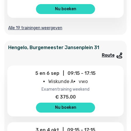
Nu boeken
Alle 19 trainingen weergeven
Hengelo
,
Burgemeester Jansenplein
31
Route
5
en
6 sep
|
09:15
-
17:15
Wiskunde A
vwo
examentraining weekend
€
375.00
Nu boeken
3
en
4 okt
|
09:15
-
17:15