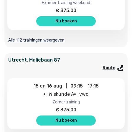
examentraining weekend
€
375.00
Nu boeken
Alle 112 trainingen weergeven
Utrecht
,
Maliebaan
87
Route
15
en
16 aug
|
09:15
-
17:15
Wiskunde A
vwo
zomertraining
€
375.00
Nu boeken