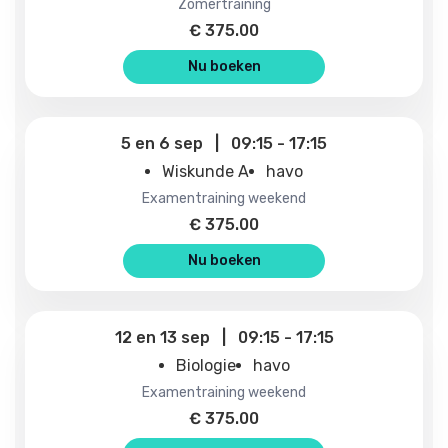
zomertraining
€
375.00
Nu boeken
5
en
6 sep
|
09:15
-
17:15
Wiskunde A
havo
examentraining weekend
€
375.00
Nu boeken
12
en
13 sep
|
09:15
-
17:15
Biologie
havo
examentraining weekend
€
375.00