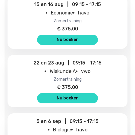
15
en
16 aug
|
09:15
-
17:15
Economie
havo
zomertraining
€
375.00
Nu boeken
22
en
23 aug
|
09:15
-
17:15
Wiskunde A
vwo
zomertraining
€
375.00
Nu boeken
5
en
6 sep
|
09:15
-
17:15
Biologie
havo