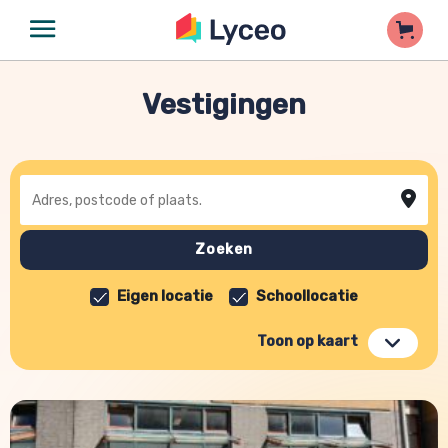
Vestigingen
Adres, postcode of plaats
Zoeken
Eigen locatie
Schoollocatie
Toon op kaart