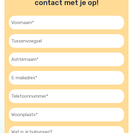
contact met je op!
Voornaam
(Vereist)
Tussenvoegsel
Achternaam
(Vereist)
E-
mailadres
(Vereist)
Telefoon
(Vereist)
Woonplaats
(Vereist)
Wat