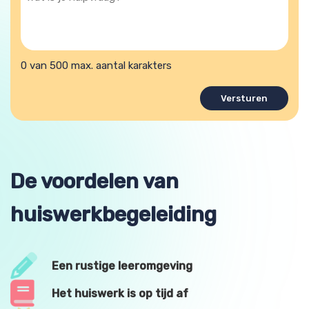
is
je
hulpvraag?
0 van 500 max. aantal karakters
De voordelen van
huiswerkbegeleiding
Een rustige leeromgeving
Het huiswerk is op tijd af