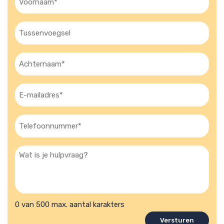
(Vereist)
Tussenvoegsel
Achternaam
(Vereist)
E-
mailadres
(Vereist)
Telefoon
(Vereist)
Wat
is
je
hulpvraag?
0 van 500 max. aantal karakters