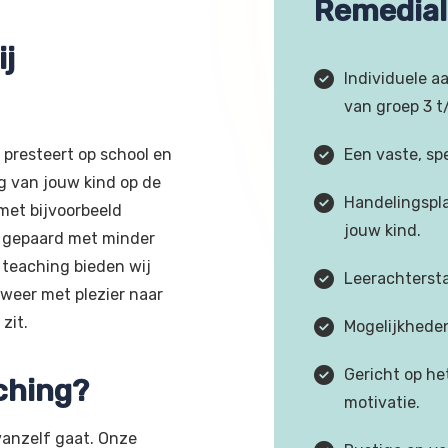
Remedial 
ij
Individuele a
van groep 3 t
 presteert op school en
Een vaste, sp
ng van jouw kind op de
Handelingspl
met bijvoorbeeld
jouw kind.
t gepaard met minder
 teaching bieden wij
Leerachterst
weer met plezier naar
zit.
Mogelijkheden
Gericht op he
ching?
motivatie.
vanzelf gaat. Onze