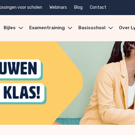
ossingen voor scholen
Webinars
Blog
Contact
Bijles
Examentraining
Basisschool
Over L