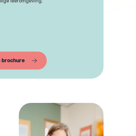
ilige leeromgeving.
 brochure