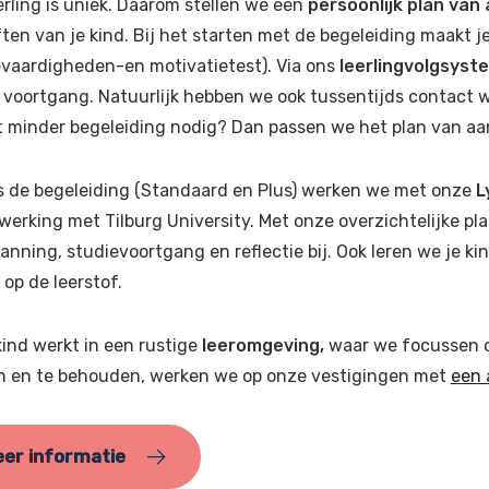
erling is uniek. Daarom stellen we een
persoonlijk plan van
ten van je kind. Bij het starten met de begeleiding maakt j
evaardigheden-en motivatietest). Via ons
leerlingvolgsyst
 voortgang. Natuurlijk hebben we ook tussentijds contact w
st minder begeleiding nodig? Dan passen we het plan van aa
s de begeleiding (Standaard en Plus) werken we met onze
L
erking met Tilburg University. Met onze overzichtelijke pla
anning, studievoortgang en reflectie bij. Ook leren we je 
 op de leerstof.
ind werkt in een rustige
leeromgeving,
waar we focussen o
n en te behouden, werken we op onze vestigingen met
een 
er informatie