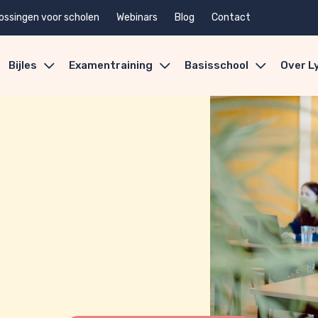
ossingen voor scholen
Webinars
Blog
Contact
Bijles
Examentraining
Basisschool
Over L