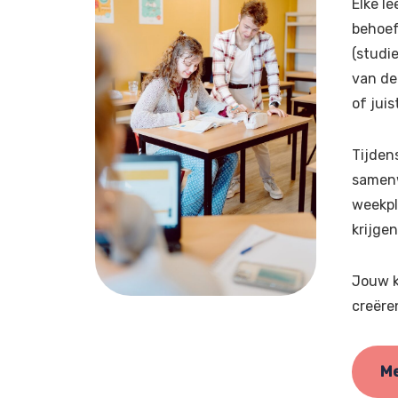
Elke le
behoef
(studi
van de
of jui
Tijden
samenw
weekpl
krijgen
Jouw k
creëre
Me