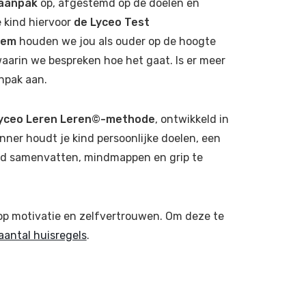
 aanpak
op, afgestemd op de doelen en
e kind hiervoor
de Lyceo Test
eem
houden we jou als ouder op de hoogte
aarin we bespreken hoe het gaat. Is er meer
npak aan.
yceo Leren Leren©-methode
, ontwikkeld in
nner houdt je kind persoonlijke doelen, een
kind samenvatten, mindmappen en grip te
p motivatie en zelfvertrouwen. Om deze te
aantal huisregels
.