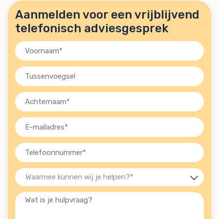
Aanmelden voor een vrijblijvend
telefonisch adviesgesprek
Voornaam
(Vereist)
Tussenvoegsel
Achternaam
(Vereist)
E-
mailadres
(Vereist)
Telefoon
(Vereist)
Waarmee
kunnen
Wat
wij
is
je