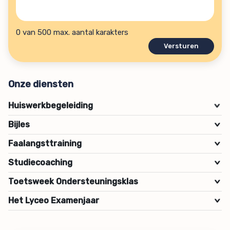
je
helpen?
hulpvraag?
(Vereist)
0 van 500 max. aantal karakters
Onze diensten
Huiswerkbegeleiding
>
Bijles
>
Faalangsttraining
>
Studiecoaching
>
Toetsweek Ondersteuningsklas
>
Het Lyceo Examenjaar
>