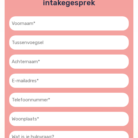
intakegesprek
Voornaam
(Vereist)
Tussenvoegsel
Achternaam
(Vereist)
E-
mailadres
(Vereist)
Telefoon
(Vereist)
Woonplaats
(Vereist)
Wat