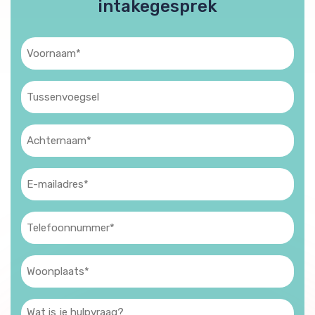
intakegesprek
Voornaam
(Vereist)
Tussenvoegsel
Achternaam
(Vereist)
E-
mailadres
(Vereist)
Telefoon
(Vereist)
Woonplaats
(Vereist)
Wat