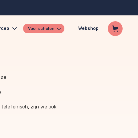
yceo
Webshop
Voor scholen
uze
s
 telefonisch, zijn we ook