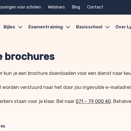
ossingen voor scholen
Webinars
Blog
Contact
Bijles
Examentraining
Basisschool
Over L
 brochures
r kun je een brochure downloaden voor een dienst naar ke
l worden verstuurd naar het door jou ingevulde e-mailadre
kers staan voor je klaar. Bel naar
071 – 79 000 40
. Behalve
res