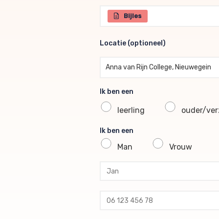
Selecteer één of meerdere br
Bijles
Locatie (optioneel)
Locatie (optioneel)
Anna van Rijn College, Nieuwegein
Ik ben een
leerling
ouder/verz
Ik ben een
Man
Vrouw
profile voornaam
profile tussenvoegsel
profile achternaam
profile telefoon
profile email