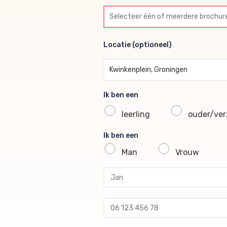
Selecteer één of meerdere br
Locatie (optioneel)
Locatie (optioneel)
Kwinkenplein, Groningen
Ik ben een
leerling
ouder/verz
Ik ben een
Man
Vrouw
profile voornaam
profile tussenvoegsel
profile achternaam
profile telefoon
profile email