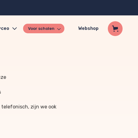
yceo
Webshop
Voor scholen
uze
s
 telefonisch, zijn we ook