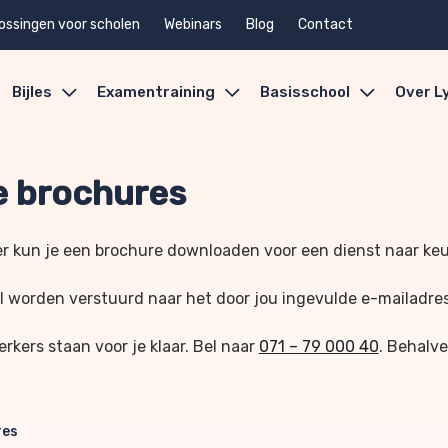
ossingen voor scholen
Webinars
Blog
Contact
Bijles
Examentraining
Basisschool
Over L
 brochures
r kun je een brochure downloaden voor een dienst naar ke
l worden verstuurd naar het door jou ingevulde e-mailadre
kers staan voor je klaar. Bel naar
071 – 79 000 40
. Behalve
res