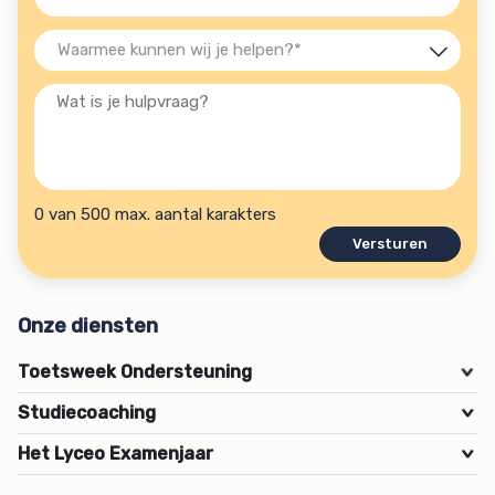
(Vereist)
Waarmee
kunnen
Wat
wij
is
je
je
helpen?
hulpvraag?
(Vereist)
0 van 500 max. aantal karakters
Onze diensten
Toetsweek Ondersteuning
>
Studiecoaching
>
Het Lyceo Examenjaar
>