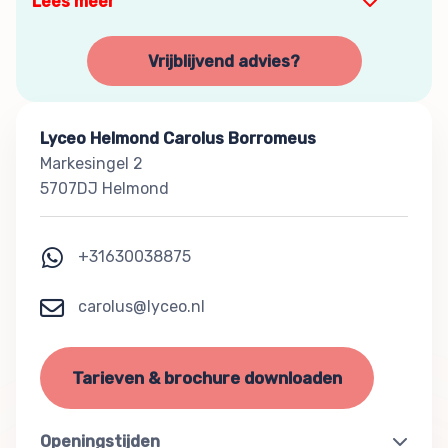
Lees meer
Vrijblijvend advies?
Lyceo Helmond Carolus Borromeus
Markesingel 2
5707DJ Helmond
+31630038875
carolus@lyceo.nl
Tarieven & brochure downloaden
Openingstijden