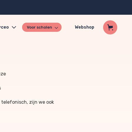
yceo
Webshop
Voor scholen
uze
s
 telefonisch, zijn we ook