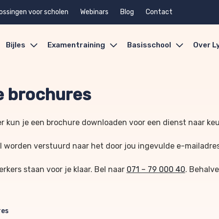
ossingen voor scholen
Webinars
Blog
Contact
Bijles
Examentraining
Basisschool
Over L
 brochures
r kun je een brochure downloaden voor een dienst naar ke
l worden verstuurd naar het door jou ingevulde e-mailadre
kers staan voor je klaar. Bel naar
071 – 79 000 40
. Behalve
res