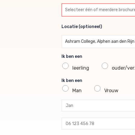
Selecteer één of meerdere br
Locatie (optioneel)
Locatie (optioneel)
Ashram College, Alphen aan den Rijn
Ik ben een
leerling
ouder/verz
Ik ben een
Man
Vrouw
profile voornaam
profile tussenvoegsel
profile achternaam
profile telefoon
profile email