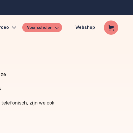
yceo
Webshop
Voor scholen
uze
s
 telefonisch, zijn we ook