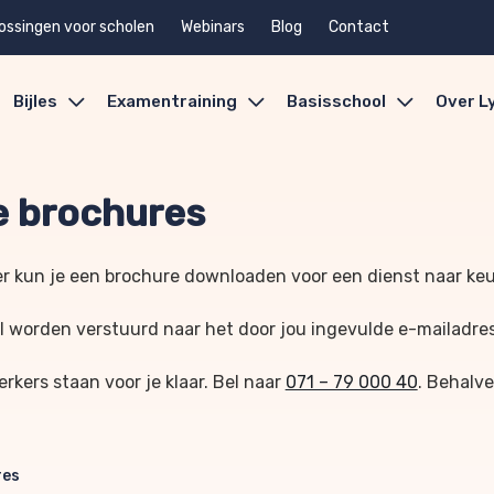
ossingen voor scholen
Webinars
Blog
Contact
Bijles
Examentraining
Basisschool
Over L
 brochures
r kun je een brochure downloaden voor een dienst naar ke
l worden verstuurd naar het door jou ingevulde e-mailadre
kers staan voor je klaar. Bel naar
071 – 79 000 40
. Behalve
res