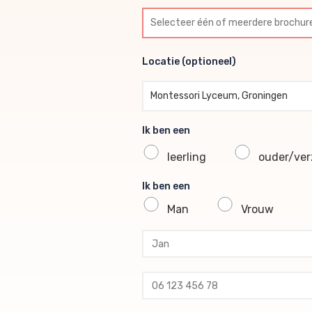
Selecteer één of meerdere br
Locatie (optioneel)
Locatie (optioneel)
Montessori Lyceum, Groningen
Ik ben een
leerling
ouder/verz
Ik ben een
Man
Vrouw
profile voornaam
profile tussenvoegsel
profile achternaam
profile telefoon
profile email