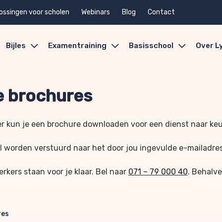
ossingen voor scholen
Webinars
Blog
Contact
Bijles
Examentraining
Basisschool
Over L
 brochures
r kun je een brochure downloaden voor een dienst naar ke
l worden verstuurd naar het door jou ingevulde e-mailadre
kers staan voor je klaar. Bel naar
071 – 79 000 40
. Behalve
res