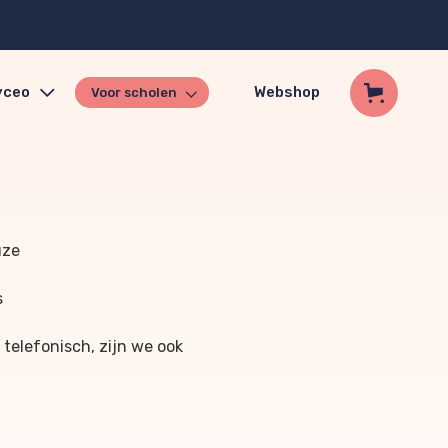
yceo
Webshop
Voor scholen
uze
s
 telefonisch, zijn we ook