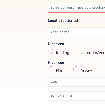
Selecteer één of meerdere br
Locatie (optioneel)
Locatie (optioneel)
Ik ben een
leerling
ouder/verz
Ik ben een
Man
Vrouw
profile voornaam
profile tussenvoegsel
profile achternaam
profile telefoon
profile email