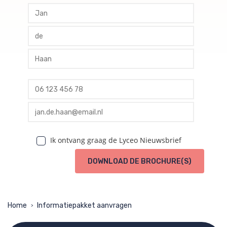
profile voornaam
profile tussenvoegsel
profile achternaam
profile telefoon
profile email
Ik ontvang graag de Lyceo Nieuwsbrief
DOWNLOAD DE BROCHURE(S)
Home
Informatiepakket aanvragen
>