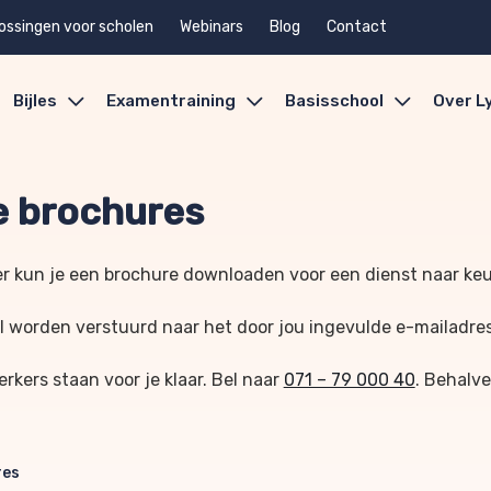
ossingen voor scholen
Webinars
Blog
Contact
Bijles
Examentraining
Basisschool
Over L
 brochures
r kun je een brochure downloaden voor een dienst naar ke
l worden verstuurd naar het door jou ingevulde e-mailadre
kers staan voor je klaar. Bel naar
071 – 79 000 40
. Behalve
res