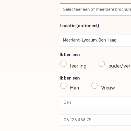
Selecteer één of meerdere br
Locatie (optioneel)
Locatie (optioneel)
Maerlant-Lyceum, Den Haag
Ik ben een
leerling
ouder/verz
Ik ben een
Man
Vrouw
profile voornaam
profile tussenvoegsel
profile achternaam
profile telefoon
profile email