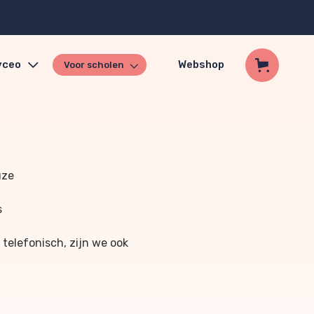
yceo
Webshop
Voor scholen
uze
s
 telefonisch, zijn we ook