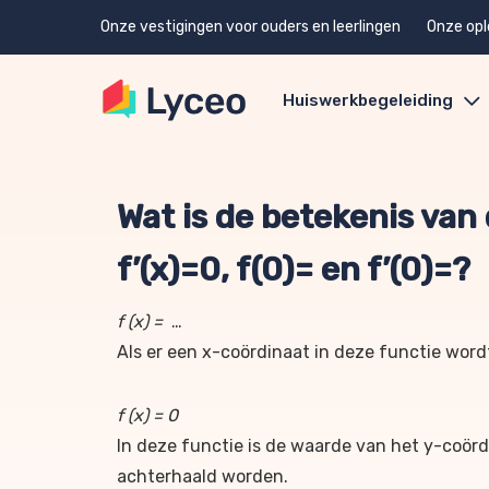
Onze vestigingen voor ouders en leerlingen
Onze opl
Huiswerkbegeleiding
Wat is de betekenis van d
f’(x)=0, f(0)= en f’(0)=?
f (x) =
…
Als er een x-coördinaat in deze functie word
f (x) = 0
In deze functie is de waarde van het y-coör
achterhaald worden.