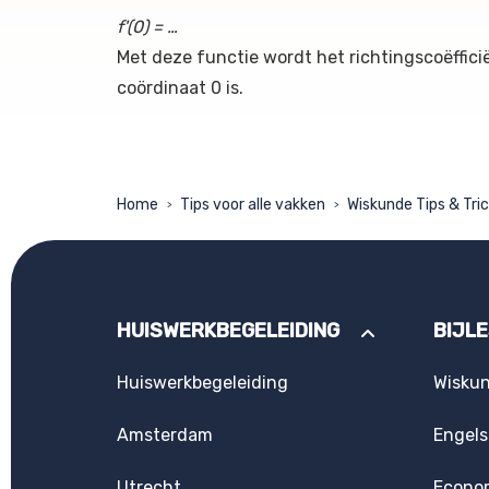
f'(0) = …
Met deze functie wordt het richtingscoëffici
coördinaat 0 is.
Home
Tips voor alle vakken
Wiskunde Tips & Tri
>
>
HUISWERKBEGELEIDING
BIJL
Huiswerkbegeleiding
Wisku
Amsterdam
Engels
Utrecht
Econo