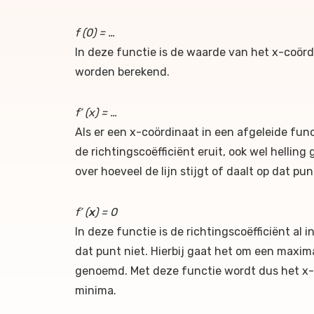
f (0) = …
In deze functie is de waarde van het x-coörd
worden berekend.
f’ (x) = …
Als er een x-coördinaat in een afgeleide fu
de richtingscoëfficiënt eruit, ook wel hellin
over hoeveel de lijn stijgt of daalt op dat pun
f’ (
x
) = 0
In deze functie is de richtingscoëfficiënt al in
dat punt niet. Hierbij gaat het om een maxi
genoemd. Met deze functie wordt dus het x
minima.