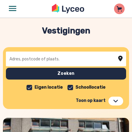
Vestigingen
Adres, postcode of plaats
Zoeken
Eigen locatie
Schoollocatie
Toon op kaart