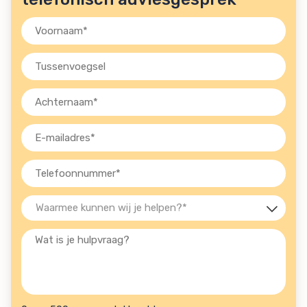
Voornaam
(Vereist)
Tussenvoegsel
Achternaam
(Vereist)
E-
mailadres
(Vereist)
Telefoon
(Vereist)
Waarmee
kunnen
Wat
wij
is
je
je
helpen?
hulpvraag?
(Vereist)