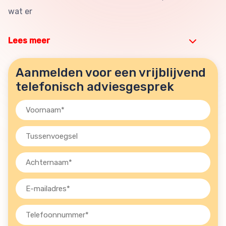
wat er
Lees meer
Aanmelden voor een vrijblijvend
telefonisch adviesgesprek
Voornaam
(Vereist)
Tussenvoegsel
Achternaam
(Vereist)
E-
mailadres
(Vereist)
Telefoon
(Vereist)