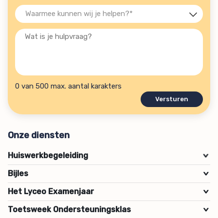
Waarmee
kunnen
Wat
wij
is
je
je
helpen?
hulpvraag?
(Vereist)
0 van 500 max. aantal karakters
Onze diensten
Huiswerkbegeleiding
>
Bijles
>
Het Lyceo Examenjaar
>
Toetsweek Ondersteuningsklas
>