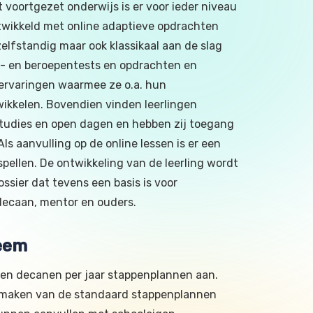
t voortgezet onderwijs is er voor ieder niveau
ntwikkeld met online adaptieve opdrachten
elfstandig maar ook klassikaal aan de slag
e- en beroepentests en opdrachten en
ervaringen waarmee ze o.a. hun
ikkelen. Bovendien vinden leerlingen
studies en open dagen en hebben zij toegang
ls aanvulling op de online lessen is er een
pellen. De ontwikkeling van de leerling wordt
ssier dat tevens een basis is voor
decaan, mentor en ouders.
eem
n decanen per jaar stappenplannen aan.
ikmaken van de standaard stappenplannen