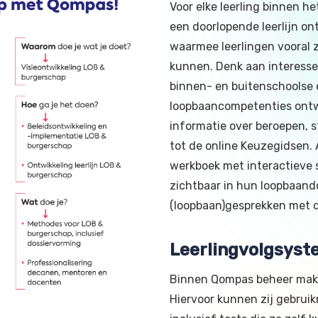
Voor elke leerling binnen he
een doorlopende leerlijn o
waarmee leerlingen vooral z
kunnen. Denk aan interess
binnen- en buitenschoolse 
loopbaancompetenties ontw
informatie over beroepen, 
tot de online Keuzegidsen. A
werkboek met interactieve s
zichtbaar in hun loopbaando
(loopbaan)gesprekken met 
Leerlingvolgsyst
Binnen Qompas beheer make
Hiervoor kunnen zij gebru