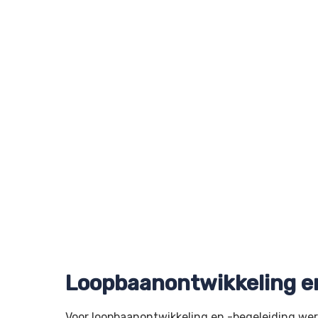
Loopbaanontwikkeling en
Voor loopbaanontwikkeling en -begeleiding we