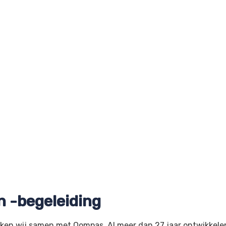
 -begeleiding
rken wij samen met Qompas. Al meer dan 27 jaar ontwikkele