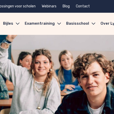
ossingen voor scholen
Webinars
Blog
Contact
Bijles
Examentraining
Basisschool
Over L