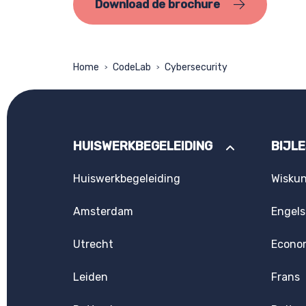
Download de brochure
Home
CodeLab
Cybersecurity
>
>
HUISWERKBEGELEIDING
BIJL
Huiswerkbegeleiding
Wisku
Amsterdam
Engels
Utrecht
Econo
Leiden
Frans