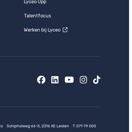
Lyceo Upp
Talentfocus
Werken bij Lyceo
Facebook
LinkedIn
YouTube
Instagram
TikTok
eo
Schipholweg 66-5, 2316 XE Leiden
T:
071-79 000