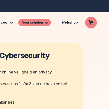
yceo
Webshop
Voor scholen
Cybersecurity
r online veiligheid en privacy
en van klas 1 t/m 3 van de havo en het
akanties