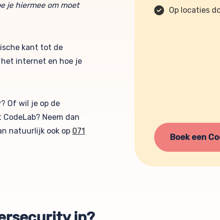
hoe je hiermee om moet
Op locaties d
ische kant tot de
 het internet en hoe je
 Of wil je op de
et CodeLab? Neem dan
an natuurlijk ook op
071
Boek een C
rsecurity in?