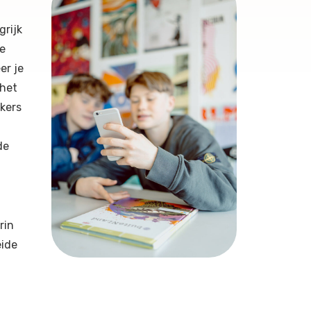
grijk
oe
er je
 het
ckers
de
rin
eide