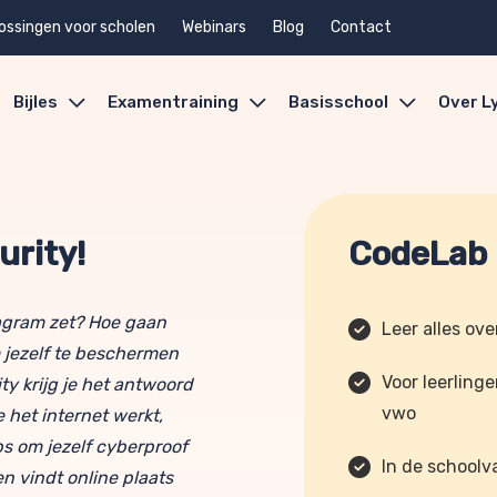
ossingen voor scholen
Webinars
Blog
Contact
Bijles
Examentraining
Basisschool
Over L
urity!
CodeLab 
tagram zet? Hoe gaan
Leer alles ove
 jezelf te beschermen
Voor leerling
y krijg je het antwoord
vwo
 het internet werkt,
s om jezelf cyberproof
In de schoolv
n vindt online plaats