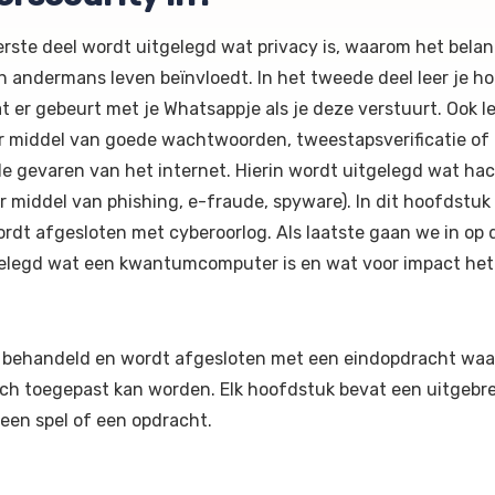
eerste deel wordt uitgelegd wat privacy is, waarom het belan
n andermans leven beïnvloedt. In het tweede deel leer je h
t er gebeurt met je Whatsappje als je deze verstuurt. Ook le
or middel van goede wachtwoorden, tweestapsverificatie of
de gevaren van het internet. Hierin wordt uitgelegd wat ha
r middel van phishing, e-fraude, spyware). In dit hoofdstuk
rdt afgesloten met cyberoorlog. Als laatste gaan we in op 
gelegd wat een kwantumcomputer is en wat voor impact het
 behandeld en wordt afgesloten met een eindopdracht waa
sch toegepast kan worden. Elk hoofdstuk bevat een uitgebr
, een spel of een opdracht.