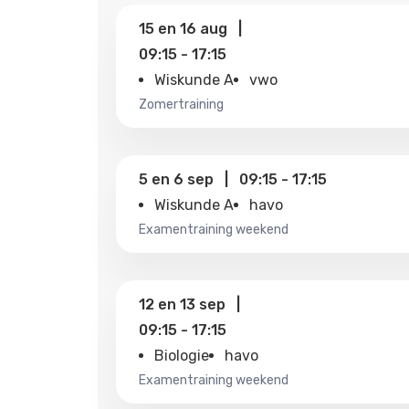
15
en
16 aug
|
09:15
-
17:15
Wiskunde A
vwo
zomertraining
5
en
6 sep
|
09:15
-
17:15
Wiskunde A
havo
examentraining weekend
12
en
13 sep
|
09:15
-
17:15
Biologie
havo
examentraining weekend