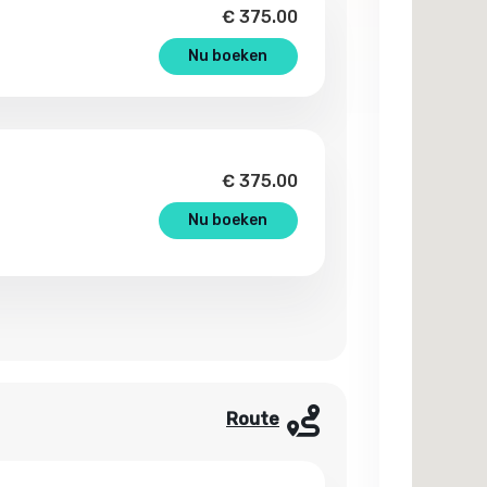
€
375.00
Nu boeken
€
375.00
Nu boeken
Route