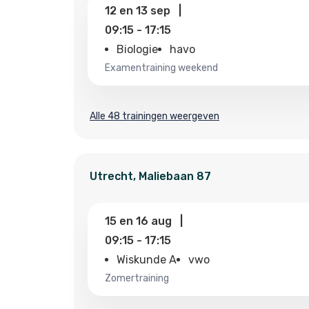
12
en
13 sep
|
09:15
-
17:15
Biologie
havo
examentraining weekend
Alle 48 trainingen weergeven
Utrecht
,
Maliebaan
87
15
en
16 aug
|
09:15
-
17:15
Wiskunde A
vwo
zomertraining