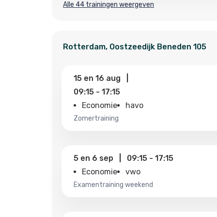
Alle 44 trainingen weergeven
Rotterdam
,
Oostzeedijk Beneden
105
15
en
16 aug
|
09:15
-
17:15
Economie
havo
zomertraining
5
en
6 sep
|
09:15
-
17:15
Economie
vwo
examentraining weekend