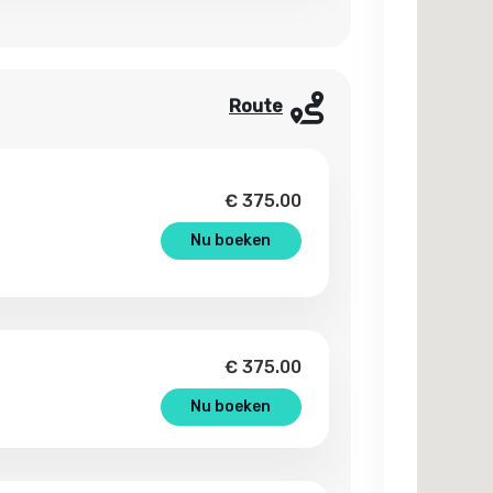
Route
€
375.00
Nu boeken
€
375.00
Nu boeken