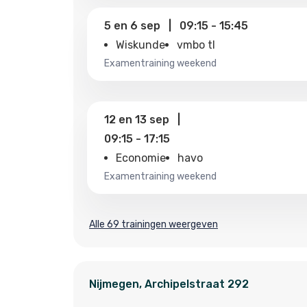
5
en
6 sep
|
09:15
-
15:45
Wiskunde
vmbo tl
examentraining weekend
12
en
13 sep
|
09:15
-
17:15
Economie
havo
examentraining weekend
Alle 69 trainingen weergeven
Nijmegen
,
Archipelstraat
292