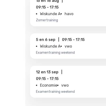
15
en
16 aug
|
09:15
-
17:15
Wiskunde A
havo
zomertraining
5
en
6 sep
|
09:15
-
17:15
Wiskunde A
vwo
examentraining weekend
12
en
13 sep
|
09:15
-
17:15
Economie
vwo
examentraining weekend