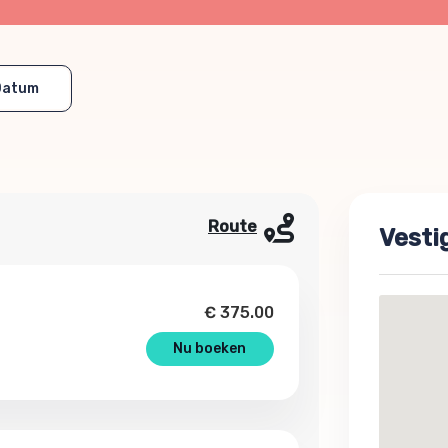
Datum
Route
Vesti
€
375.00
Nu boeken