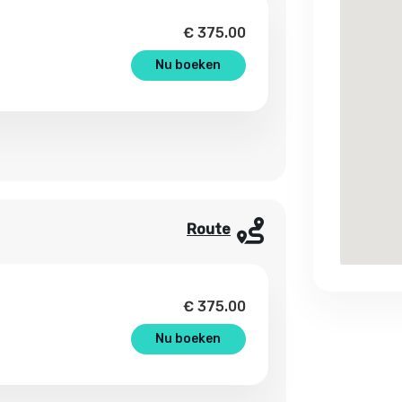
€
375.00
Nu boeken
Route
€
375.00
Nu boeken