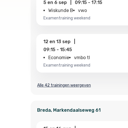
5
en
6 sep
|
09:15
-
17:15
Wiskunde B
vwo
examentraining weekend
12
en
13 sep
|
09:15
-
15:45
Economie
vmbo tl
examentraining weekend
Alle 42 trainingen weergeven
Breda
,
Markendaalseweg
61