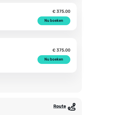
€
375.00
Nu boeken
€
375.00
Nu boeken
Route