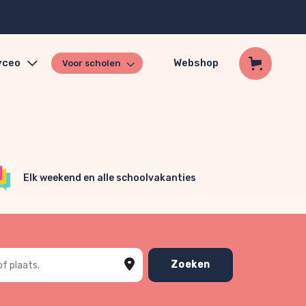
yceo
Webshop
Voor scholen
Elk weekend en alle schoolvakanties
of plaats
Zoeken