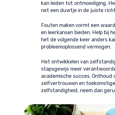
kan leiden tot ontmoediging. He
net een duwtje in de juiste rich
Fouten maken vormt een waardev
en leerkansen bieden. Help bij 
het de volgende keer anders k
probleemoplossend vermogen.
Het ontwikkelen van zelfstandig
stapsgewijs meer verantwoordeli
academische succes. Onthoud dat
zelfvertrouwen en toekomstige 
zelfstandigheid, neem dan ger