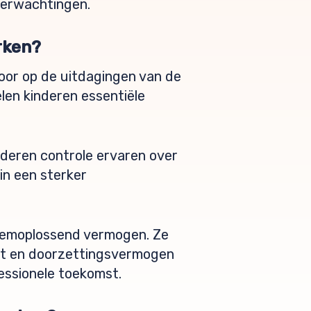
 verwachtingen.
rken?
oor op de uitdagingen van de
elen kinderen essentiële
nderen controle ervaren over
in een sterker
leemoplossend vermogen. Ze
eit en doorzettingsvermogen
essionele toekomst.