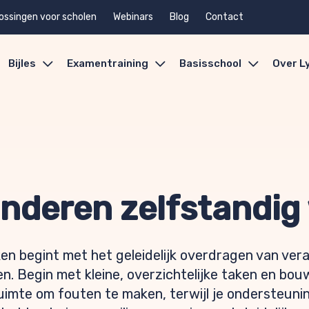
ossingen voor scholen
Webinars
Blog
Contact
Bijles
Examentraining
Basisschool
Over L
kinderen zelfstandi
en begint met het geleidelijk overdragen van ver
en. Begin met kleine, overzichtelijke taken en b
uimte om fouten te maken, terwijl je ondersteuni