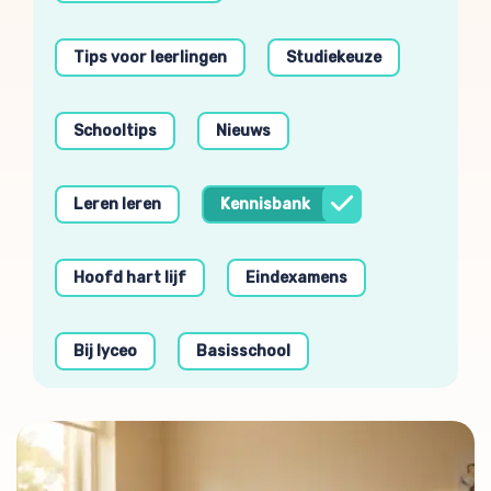
Tips voor leerlingen
Studiekeuze
Schooltips
Nieuws
Leren leren
Kennisbank
Hoofd hart lijf
Eindexamens
Bij lyceo
Basisschool