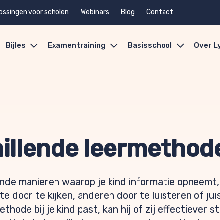
ossingen voor scholen
Webinars
Blog
Contact
Bijles
Examentraining
Basisschool
Over L
illende leermethode
ende manieren waarop je kind informatie opneemt
 door te kijken, anderen door te luisteren of jui
thode bij je kind past, kan hij of zij effectiever 