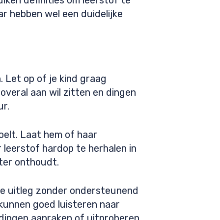
ken definities om leerstof te
r hebben wel een duidelijke
. Let op of je kind graag
 overal aan wil zitten en dingen
ur.
oelt. Laat hem of haar
leerstof hardop te herhalen in
eter onthoudt.
nge uitleg zonder ondersteunend
n kunnen goed luisteren naar
en dingen aanraken of uitproberen