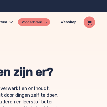
yceo
Webshop
Voor scholen
n zijn er?
, verwerkt en onthoudt.
st door dingen zelf te doen.
studeren en leerstof beter