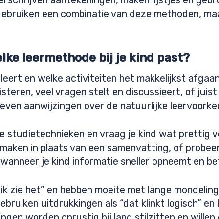
schrijven aantekeningen, maken lijstjes en gebrui
gebruiken een combinatie van deze methoden, maa
lke leermethode bij je kind past?
eert en welke activiteiten het makkelijkst afgaan
steren, veel vragen stelt en discussieert, of juist
geven aanwijzingen over de natuurlijke leervoorke
 studietechnieken en vraag je kind wat prettig v
maken in plaats van een samenvatting, of probeer 
op wanneer je kind informatie sneller opneemt en b
 “ik zie het” en hebben moeite met lange mondeli
gebruiken uitdrukkingen als “dat klinkt logisch” e
lingen worden onrustig bij lang stilzitten en will