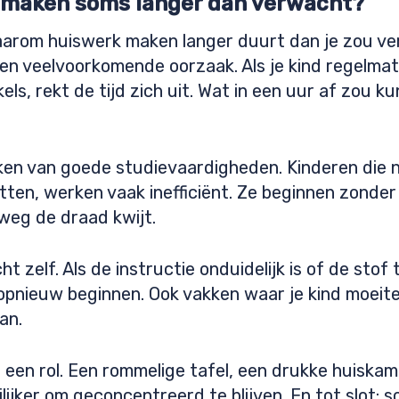
 maken soms langer dan verwacht?
waarom huiswerk maken langer duurt dan je zou v
een veelvoorkomende oorzaak. Als je kind regelmat
els, rekt de tijd zich uit. Wat in een uur af zou ku
ken van goede studievaardigheden. Kinderen die 
tten, werken vaak inefficiënt. Ze beginnen zonder
weg de draad kwijt.
 zelf. Als de instructie onduidelijk is of de stof te
 opnieuw beginnen. Ook vakken waar je kind moeite
an.
een rol. Een rommelige tafel, een drukke huiska
ijker om geconcentreerd te blijven. En tot slot: 