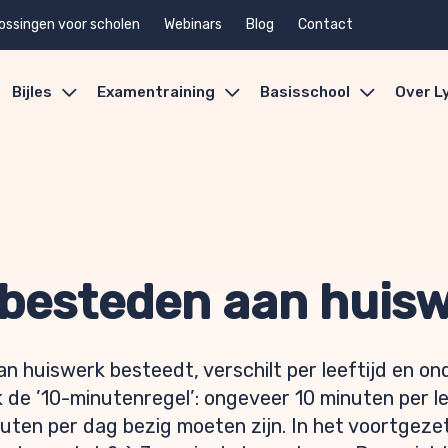
ossingen voor scholen
Webinars
Blog
Contact
Bijles
Examentraining
Basisschool
Over L
 besteden aan huis
aan huiswerk besteedt, verschilt per leeftijd en o
 de ’10-minutenregel’: ongeveer 10 minuten per le
ten per dag bezig moeten zijn. In het voortgezet