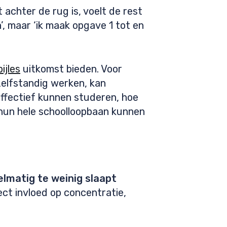
 achter de rug is, voelt de rest
n’, maar ‘ik maak opgave 1 tot en
ijles
uitkomst bieden. Voor
zelfstandig werken, kan
 effectief kunnen studeren, hoe
e hun hele schoolloopbaan kunnen
elmatig te weinig slaapt
ect invloed op concentratie,