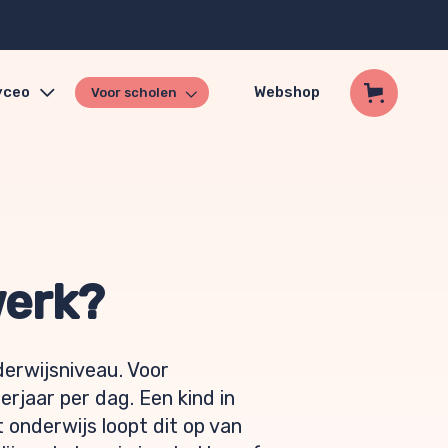
yceo
Webshop
Voor scholen
werk?
nderwijsniveau. Voor
erjaar per dag. Een kind in
 onderwijs loopt dit op van