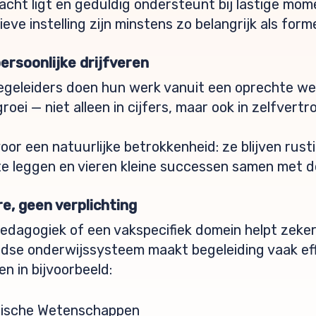
acht ligt en geduldig ondersteunt bij lastige mome
ve instelling zijn minstens zo belangrijk als forme
ersoonlijke drijfveren
geleiders doen hun werk vanuit een oprechte wen
groei — niet alleen in cijfers, maar ook in zelfver
voor een natuurlijke betrokkenheid: ze blijven rust
te leggen en vieren kleine successen samen met de
e, geen verplichting
edagogiek of een vakspecifiek domein helpt zeker.
ndse onderwijssysteem maakt begeleiding vaak eff
en in bijvoorbeeld:
gische Wetenschappen