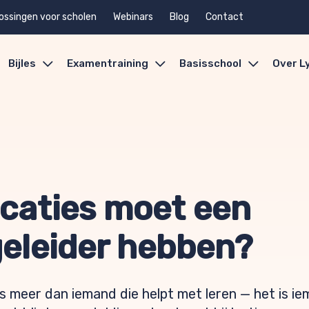
ossingen voor scholen
Webinars
Blog
Contact
Bijles
Examentraining
Basisschool
Over L
icaties moet een
eleider hebben?
 meer dan iemand die helpt met leren — het is ie