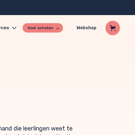
yceo
Webshop
Voor scholen
mand die leerlingen weet te