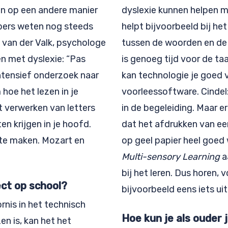
n op een andere manier
dyslexie kunnen helpen ma
pers weten nog steeds
helpt bijvoorbeeld bij he
l van der Valk, psychologe
tussen de woorden en de 
en met dyslexie: “Pas
is genoeg tijd voor de taa
intensief onderzoek naar
kan technologie je goed v
hoe het lezen in je
voorleessoftware. Cindel
t verwerken van letters
in de begeleiding. Maar er
n krijgen in je hoofd.
dat het afdrukken van ee
e te maken. Mozart en
op geel papier heel goed w
Multi-sensory Learning
a
bij het leren. Dus horen, 
ect op school?
bijvoorbeeld eens iets uit
rnis in het technisch
Hoe kun je als ouder 
en is, kan het het