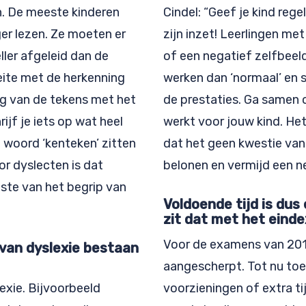
. De meeste kinderen
Cindel: “Geef je kind reg
ger lezen. Ze moeten er
zijn inzet! Leerlingen me
ller afgeleid dan de
of een negatief zelfbeel
ite met de herkenning
werken dan ‘normaal’ en s
ng van de tekens met het
de prestaties. Ga samen 
ijf je iets op wat heel
werkt voor jouw kind. Het
t woord ‘kenteken’ zitten
dat het geen kwestie van in
oor dyslecten is dat
belonen en vermijd een ne
ste van het begrip van
Voldoende tijd is dus
zit dat met het eind
Voor de examens van 201
 van dyslexie bestaan
aangescherpt. Tot nu toe 
exie. Bijvoorbeeld
voorzieningen of extra t