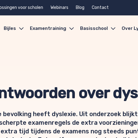
ossingen voor scholen
Webinars
Blog
Contact
Bijles
Examentraining
Basisschool
Over L
antwoorden over dys
bevolking heeft dyslexie. Uit onderzoek blijk
scherpte examenregels de extra voorzieningen 
extra tijd tijdens de examens nog steeds punt