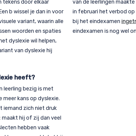
n tekens door elkaar
van de leerlingen maakte 
en b wissel je dan in voor
in februari het verbod op
suele variant, waarin alle
bij het eindexamen
inget
tussen woorden en spaties
eindexamen is nog wel on
met dyslexie wil helpen,
iant van dyslexie hij
lexie heeft?
n leerling bezig is met
e meer kans op dyslexie.
 iemand zich niet druk
maakt hij of zij dan veel
yslecten hebben vaak