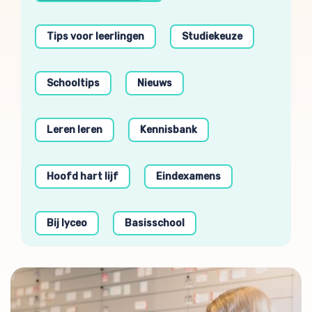
Tips voor leerlingen
Studiekeuze
Schooltips
Nieuws
Leren leren
Kennisbank
Hoofd hart lijf
Eindexamens
Bij lyceo
Basisschool