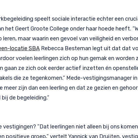
kbegeleiding speelt sociale interactie echter een crucia
an het Geert Groote College onder haar hoede heeft. ”
 op leren, maar waarin een gevoel van veiligheid en ver
en-locatie SBA
Rebecca Besteman legt uit dat dat v
rdoor voelen leerlingen zich op hun gemak en worden 
n gaan ze zich ook eerder actief inzetten én openstell
takels die ze tegenkomen.” Mede-vestigingsmanager in
e meer zijn dan een leerling en dat ze gezien en gehoo
bij de begeleiding.”
vestigingen? ”Dat leerlingen niet alleen bij ons kome
en positieve groep,” vertelt Yannick van Druijten, ves