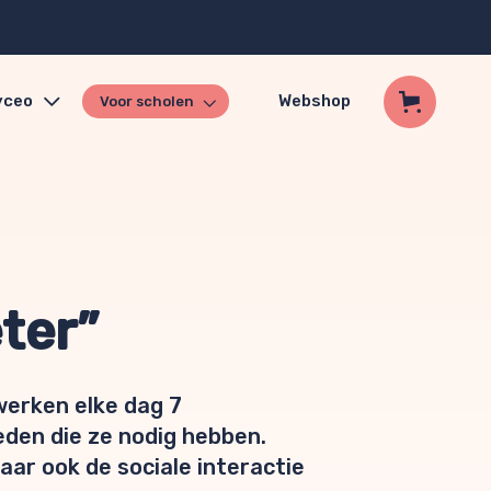
yceo
Webshop
Voor scholen
eter”
 werken elke dag 7
den die ze nodig hebben.
ar ook de sociale interactie