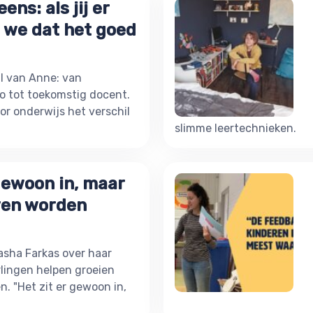
ens: als jij er
 we dat het goed
l van Anne: van
eo tot toekomstig docent.
or onderwijs het verschil
slimme leertechnieken.
 gewoon in, maar
ven worden
sha Farkas over haar
erlingen helpen groeien
n. "Het zit er gewoon in,