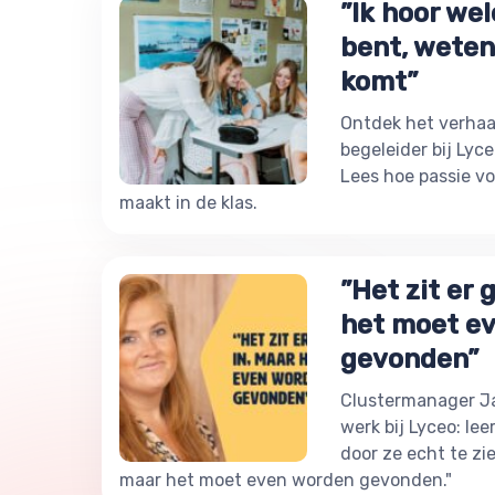
”Ik hoor wele
bent, weten
komt”
Ontdek het verhaa
begeleider bij Lyc
Lees hoe passie vo
maakt in de klas.
”Het zit er
het moet e
gevonden”
Clustermanager Ja
werk bij Lyceo: le
door ze echt te zie
maar het moet even worden gevonden."