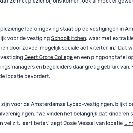
dat ze met plezier bij ons komen, ook al moet er gewe
 plezierige leeromgeving staat op de vestigingen in A
jk voor de vestiging
Schoolkitchen
, waar met extra k
ren door zoveel mogelijk sociale activiteiten in.” Dat
nvestiging
Geert Grote College
en een pingpongtafel op 
gingsmanagers én begeleiders daar gretig gebruik van. Y
de locatie bevordert.
zijn voor de Amsterdamse Lyceo-vestigingen, blijkt ook
verenigingen. ”We vinden het belangrijk dat kinderen 
n vel zit, leert beter,” zegt Josie Wessel van locatie
Lin