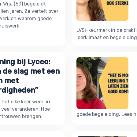
 Wija (59) begeleidt
allen jaren. Ze vertelt over
werk en waarom goede
huiswerk.
LVSi-keurmerk in de prakti
leerklimaat en begeleiding 
ing bij Lyceo:
n de slag met een
én met
digheden”
 het elke keer weer: in
 veel veranderen. Hoe
goede begeleiding. Lees h
vertrouwen brengen.