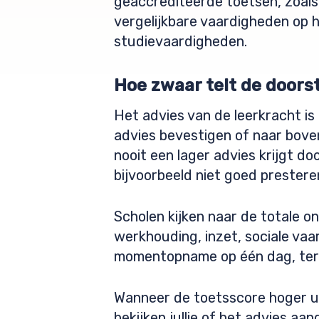
geaccrediteerde toetsen, zoals
vergelijkbare vaardigheden op 
studievaardigheden.
Hoe zwaar telt de doors
Het advies van de leerkracht i
advies bevestigen of naar boven 
nooit een lager advies krijgt d
bijvoorbeeld niet goed prestere
Scholen kijken naar de totale o
werkhouding, inzet, sociale va
momentopname op één dag, terwi
Wanneer de toetsscore hoger ui
bekijken jullie of het advies aa