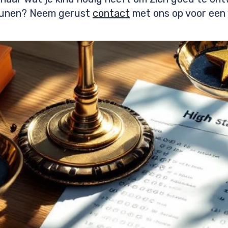
teunen? Neem gerust
contact
met ons op voor een v