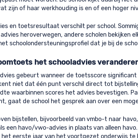
at zijn of haar werkhouding is en of een hoger nive
es en toetsresultaat verschilt per school. Sommi
advies heroverwegen, andere scholen bekijken elke
et schoolondersteuningsprofiel dat je bij de scho
oomtoets het schooladvies verandere
dvies gebeurt wanneer de toetsscore significant 
ent niet dat één punt verschil direct tot bijstelli
te waarbinnen scores het advies bevestigen. Pas
, gaat de school het gesprek aan over een mogel
ven bijstellen, bijvoorbeeld van vmbo-t naar havo
oals een havo/vwo-advies in plaats van alleen ha
n het eerste jaar van het voortgezet onderwijs te