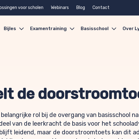
ossingen voor scholen
Webinars
Blog
Contact
Bijles
Examentraining
Basisschool
Over L
elt de doorstroomto
elangrijke rol bij de overgang van basisschool n
el van de leerkracht de basis voor het schooladv
blijft leidend, maar de doorstroomtoets kan dit ad