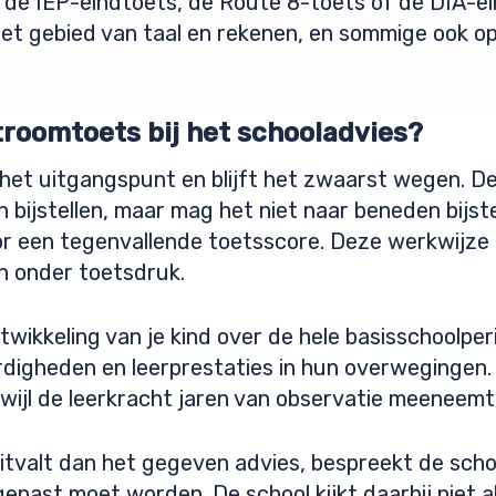
 de IEP-eindtoets, de Route 8-toets of de DIA-ei
het gebied van taal en rekenen, en sommige ook o
troomtoets bij het schooladvies?
s het uitgangspunt en blijft het zwaarst wegen. D
bijstellen, maar mag het niet naar beneden bijstel
oor een tegenvallende toetsscore. Deze werkwijze
n onder toetsdruk.
ntwikkeling van je kind over de hele basisschoolpe
ardigheden en leerprestaties in hun overwegingen
jl de leerkracht jaren van observatie meeneemt
tvalt dan het gegeven advies, bespreekt de schoo
ngepast moet worden. De school kijkt daarbij niet 