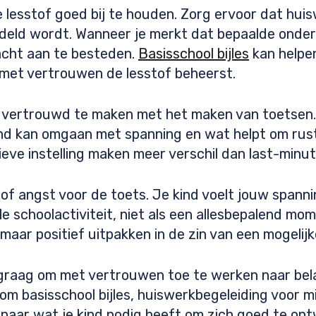
e lesstof goed bij te houden. Zorg ervoor dat huisw
deld wordt. Wanneer je merkt dat bepaalde onderde
acht aan te besteden.
Basisschool bijles
kan helpe
 met vertrouwen de lesstof beheerst.
d vertrouwd te maken met het maken van toetsen
kind kan omgaan met spanning en wat helpt om rust
ieve instelling maken meer verschil dan last-min
of angst voor de toets. Je kind voelt jouw spann
 schoolactiviteit, niet als een allesbepalend mome
aar positief uitpakken in de zin van een mogelijke
n graag om met vertrouwen toe te werken naar bel
om basisschool bijles, huiswerkbegeleiding voor m
d naar wat je kind nodig heeft om zich goed te ont