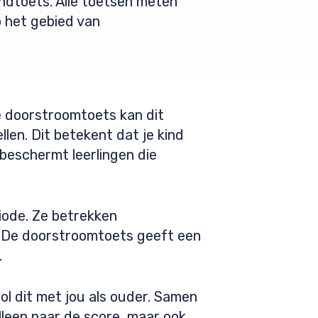
ndtoets. Alle toetsen meten
p het gebied van
e doorstroomtoets kan dit
len. Dit betekent dat je kind
 beschermt leerlingen die
riode. Ze betrekken
. De doorstroomtoets geeft een
.
l dit met jou als ouder. Samen
alleen naar de score, maar ook