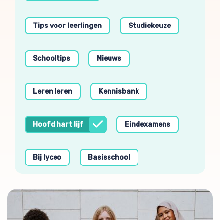
Tips voor leerlingen
Studiekeuze
Schooltips
Nieuws
Leren leren
Kennisbank
Hoofd hart lijf
Eindexamens
Bij lyceo
Basisschool