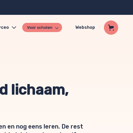
yceo
Webshop
Voor scholen
d lichaam,
en en nog eens leren. De rest