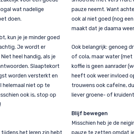
nogal wat nadelige
pauze neemt. Want achter 
oet doen.
ook al niet goed (nog een
maakt dat je daarna weer 
bt, kun je je minder goed
chtig. Je wordt er
Ook belangrijk: genoeg dr
Niet heel handig, als je
of cola, maar water (met
antwoorden. Slaaptekort
koffie is geen aanrader (w
st worden versterkt en
heeft ook weer invloed op
l helemaal niet op te
trouwens ook cafeïne, du
sschien ook is, stop op
liever groene- of kruiden
!
Blijf bewegen
Misschien heb je de neigi
tijdens het leren zin hebt
pauze te zetten omdat je