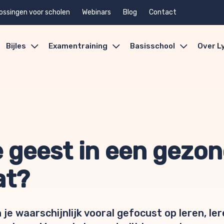
ossingen voor scholen
Webinars
Blog
Contact
Bijles
Examentraining
Basisschool
Over L
 geest in een gezon
at?
je waarschijnlijk vooral gefocust op leren, ler