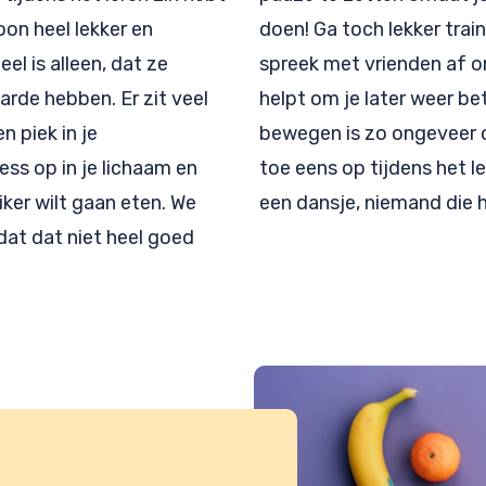
oon heel lekker en
doen! Ga toch lekker train
el is alleen, dat ze
spreek met vrienden af om
rde hebben. Er zit veel
helpt om je later weer b
n piek in je
bewegen is zo ongeveer o
ess op in je lichaam en
toe eens op tijdens het le
ker wilt gaan eten. We
een dansje, niemand die h
 dat dat niet heel goed