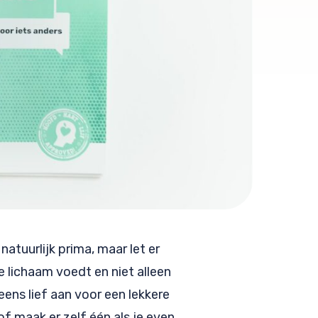
 natuurlijk prima, maar let er
e lichaam voedt en niet alleen
eens lief aan voor een lekkere
of maak er zelf één als je even