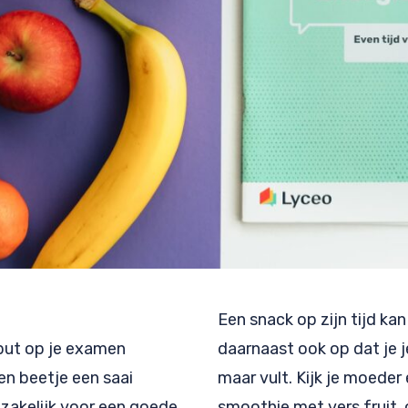
Een snack op zijn tijd kan
eput op je examen
daarnaast ook op dat je j
een beetje een saai
maar vult. Kijk je moeder 
dzakelijk voor een goede
smoothie met vers fruit, 