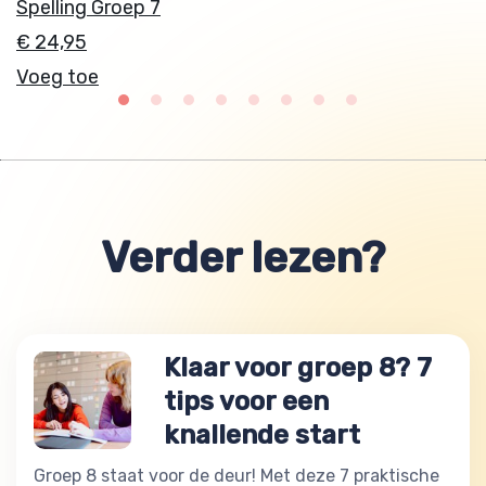
Spelling Groep 7
W
€ 24,95
€
Voeg toe
V
Verder lezen?
Klaar voor groep 8? 7
tips voor een
knallende start
Groep 8 staat voor de deur! Met deze 7 praktische