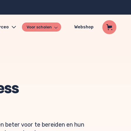
yceo
Webshop
Voor scholen
ess
en beter voor te bereiden en hun