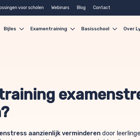
ossingen voor scholen
Webinars
Blog
Contact
Bijles
Examentraining
Basisschool
Over L
raining examenstr
n?
nstress aanzienlijk verminderen
door leerling