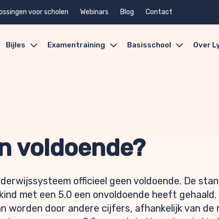
ossingen voor scholen
Webinars
Blog
Contact
Bijles
Examentraining
Basisschool
Over L
en voldoende?
onderwijssysteem officieel geen voldoende. De st
e kind met een 5.0 een onvoldoende heeft gehaald. 
 worden door andere cijfers, afhankelijk van de r