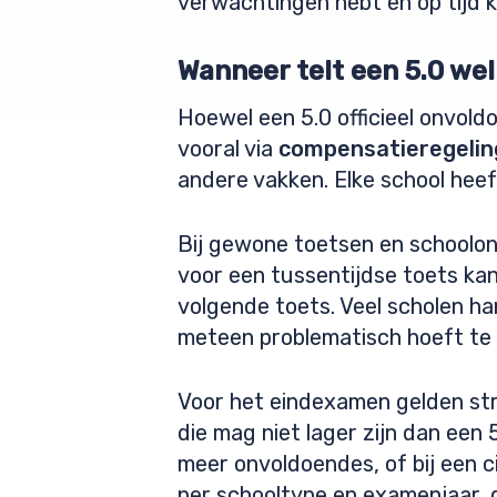
verwachtingen hebt en op tijd k
Wanneer telt een 5.0 wel
Hoewel een 5.0 officieel onvold
vooral via
compensatieregeli
andere vakken. Elke school heef
Bij gewone toetsen en schoolon
voor een tussentijdse toets ka
volgende toets. Veel scholen h
meteen problematisch hoeft te z
Voor het eindexamen gelden str
die mag niet lager zijn dan een
meer onvoldoendes, of bij een ci
per schooltype en examenjaar, d