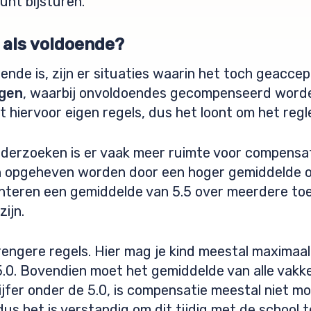
unt bijsturen.
 als voldoende?
oende is, zijn er situaties waarin het toch geacc
ngen
, waarbij onvoldoendes gecompenseerd worden
t hiervoor eigen regels, dus het loont om het re
derzoeken is er vaak meer ruimte voor compensat
n opgeheven worden door een hoger gemiddelde of
anteren een gemiddelde van 5.5 over meerdere toe
ijn.
engere regels. Hier mag je kind meestal maximaa
 5.0. Bovendien moet het gemiddelde van alle vakke
jfer onder de 5.0, is compensatie meestal niet mog
us het is verstandig om dit tijdig met de school 