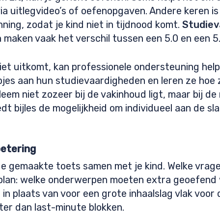
 via uitlegvideo’s of oefenopgaven. Andere keren 
ning, zodat je kind niet in tijdnood komt.
Studiev
 maken vaak het verschil tussen een 5.0 en een 5.
 niet uitkomt, kan professionele ondersteuning help
epjes aan hun studievaardigheden en leren ze hoe z
leem niet zozeer bij de vakinhoud ligt, maar bij d
dt bijles de mogelijkheid om individueel aan de sl
betering
e gemaakte toets samen met je kind. Welke vrag
plan: welke onderwerpen moeten extra geoefend
n plaats van voor een grote inhaalslag vlak voor d
er dan last-minute blokken.