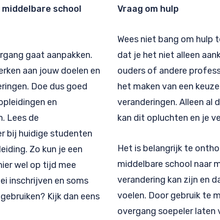
e middelbare school
Vraag om hulp
Wees niet bang om hulp te
ergang gaat aanpakken.
dat je het niet alleen aan
werken aan jouw doelen en
ouders of andere professi
eringen. Doe dus goed
het maken van een keuz
opleidingen en
veranderingen. Alleen al 
n. Lees de
kan dit opluchten en je v
r bij huidige studenten
Het is belangrijk te ont
iding. Zo kun je een
middelbare school naar 
ier wel op tijd mee
verandering kan zijn en d
ei inschrijven en soms
voelen. Door gebruik te m
lp gebruiken? Kijk dan eens
overgang soepeler laten 