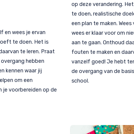
op deze verandering. Het
te doen, realistische doel
een plan te maken. Wees v
lf en wees je ervan
wees er klaar voor om ni
hoeft te doen. Het is
aan te gaan. Onthoud daa
aarvan te leren. Praat
fouten te maken en daarv
e overgang hebben
vanzelf goed! Je hebt t
n kennen waar jij
de overgang van de basi
 helpen om een
school.
 je voorbereiden op de