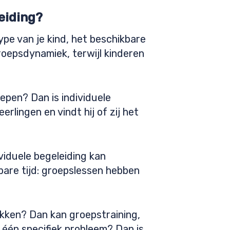
eiding?
ype van je kind, het beschikbare
roepsdynamiek, terwijl kinderen
oepen? Dan is individuele
rlingen en vindt hij of zij het
viduele begeleiding kan
bare tijd: groepslessen hebben
akken? Dan kan groepstraining,
 één specifiek probleem? Dan is