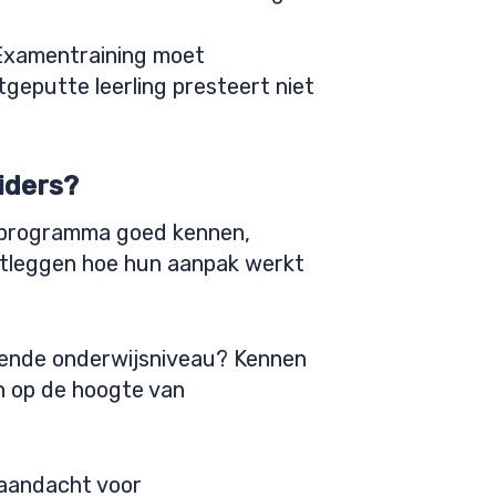
. Examentraining moet
tgeputte leerling presteert niet
iders?
enprogramma goed kennen,
itleggen hoe hun aanpak werkt
ffende onderwijsniveau? Kennen
n op de hoogte van
 aandacht voor