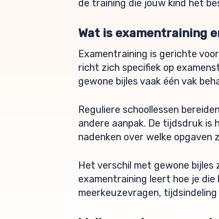
de training die jouw kind het be
Wat is examentraining e
Examentraining is gerichte voor
richt zich specifiek op examen
gewone bijles vaak één vak beha
Reguliere schoollessen bereide
andere aanpak. De tijdsdruk is 
nadenken over welke opgaven ze
Het verschil met gewone bijles zi
examentraining leert hoe je die
meerkeuzevragen, tijdsindelin